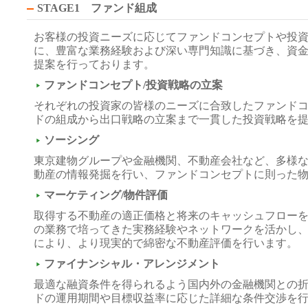
STAGE1 ファンド組成
お客様の投資ニーズに応じてファンドコンセプトや投
に、豊富な業務経験および深い専門知識に基づき、資
提案を行っております。
ファンドコンセプト/投資戦略の立案
それぞれの投資家の皆様のニーズに合致したファンド
ドの組成から出口戦略の立案まで一貫した投資戦略を
ソーシング
東京建物グループや金融機関、不動産会社など、多様
動産の情報発掘を行い、ファンドコンセプトに則った
マーケティング/物件評価
取得する不動産の適正価格と将来のキャッシュフロー
の業務で培ってきた実務経験やネットワークを活かし
により、より現実的で綿密な不動産評価を行います。
ファイナンシャル・アレンジメント
最適な融資条件を得られるよう国内外の金融機関との
ドの運用期間や目標収益率に応じた詳細な条件交渉を