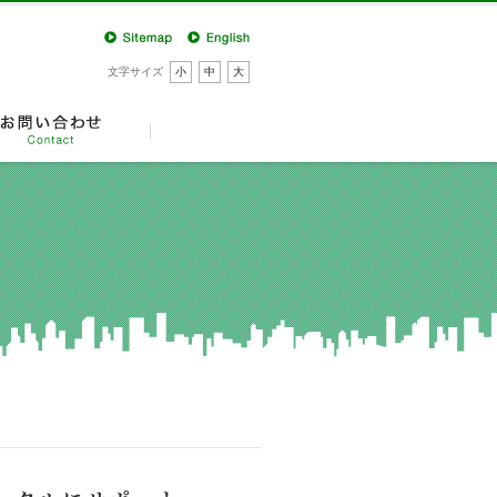
文字サイズ
小
中
大