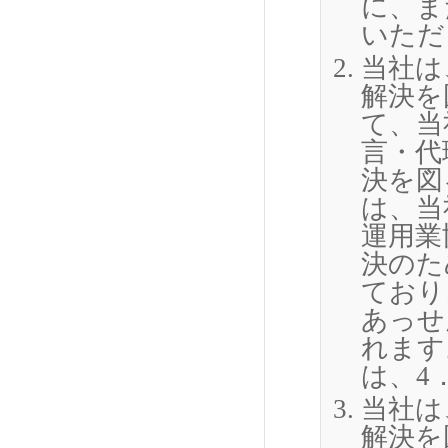
に、ま
いただ
当社は
解決を
て、当
言・代
決を図
は、当
運用業
決のた
ており
あっせ
れます
は、4
当社は
解決を