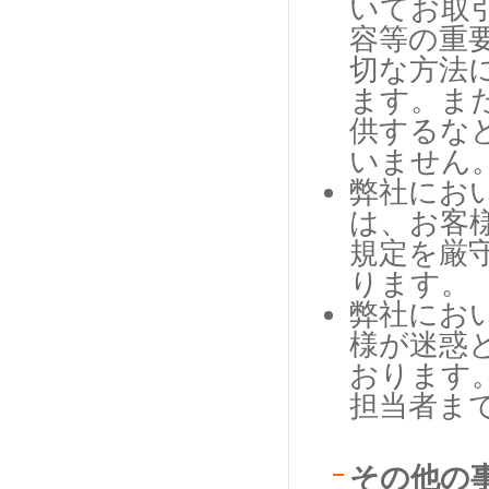
いてお取
容等の重
切な方法
ます。ま
供するな
いません
弊社にお
は、お客
規定を厳
ります。
弊社にお
様が迷惑
おります
担当者ま
その他の