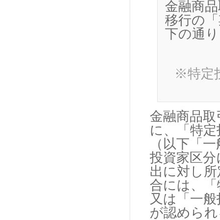
金融商品
移行の「
下の通り
※特定
金融商品取
に、「特定
（以下「一
投資家区分
出に対し所
合には、「
又は「一般
が認められ