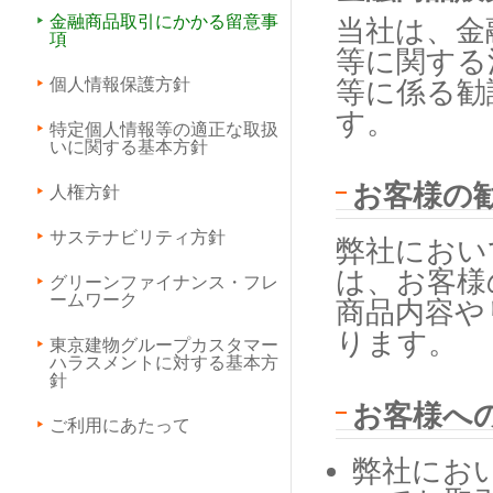
金融商品取引にかかる留意事
当社は、金
項
等に関する
個人情報保護方針
等に係る勧
す。
特定個⼈情報等の適正な取扱
いに関する基本⽅針
お客様の
人権方針
サステナビリティ方針
弊社におい
は、お客様
グリーンファイナンス・フレ
ームワーク
商品内容や
ります。
東京建物グループカスタマー
ハラスメントに対する基本方
針
お客様へ
ご利用にあたって
弊社にお