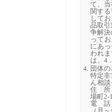
て、当
関する
してお
品取引
争解決
ってお
にあっ
われま
は、4
団体の
特定非
ん相談
住 所：
場町2-
電 話
（月～